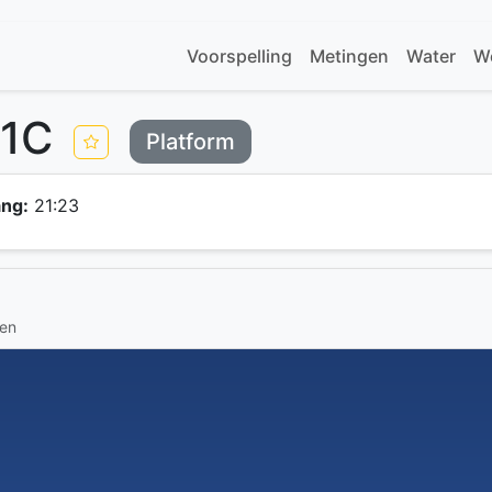
Voorspelling
Metingen
Water
W
-1C
Platform
ng:
21:23
gen