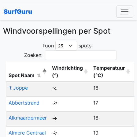
SurfGuru
Windvoorspellingen per Spot
Toon
spots
Zoeken:
Windrichting
Temperatuur
Spot Naam
(°)
(°C)
⇅
↑
't Joppe
18
↑
Abbertstrand
17
Alkmaardermeer
18
↑
↑
Almere Centraal
19