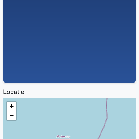
Locatie
+
−