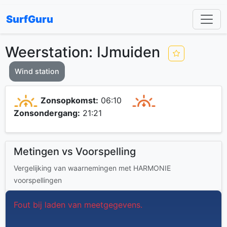
SurfGuru
Weerstation: IJmuiden
Wind station
Zonsopkomst:
06:10
Zonsondergang:
21:21
Metingen vs Voorspelling
Vergelijking van waarnemingen met HARMONIE
voorspellingen
Fout bij laden van meetgegevens.