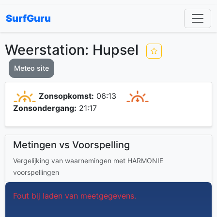
SurfGuru
Weerstation: Hupsel
Meteo site
Zonsopkomst:
06:13
Zonsondergang:
21:17
Metingen vs Voorspelling
Vergelijking van waarnemingen met HARMONIE
voorspellingen
Fout bij laden van meetgegevens.