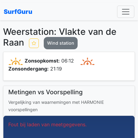
SurfGuru
Weerstation: Vlakte van de
Raan
Wind station
Zonsopkomst:
06:12
Zonsondergang:
21:19
Metingen vs Voorspelling
Vergelijking van waarnemingen met HARMONIE
voorspellingen
Fout bij laden van meetgegevens.