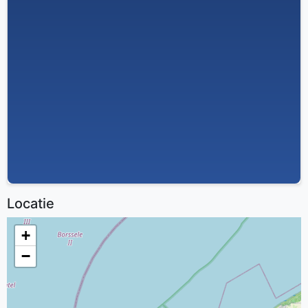
Locatie
+
−