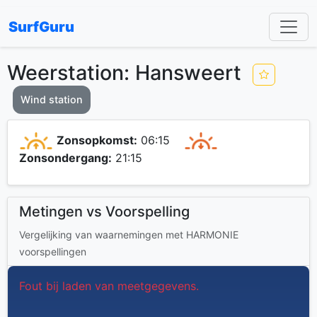
SurfGuru
Weerstation: Hansweert
Wind station
Zonsopkomst:
06:15
Zonsondergang:
21:15
Metingen vs Voorspelling
Vergelijking van waarnemingen met HARMONIE
voorspellingen
Fout bij laden van meetgegevens.