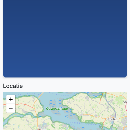
Locatie
+
−