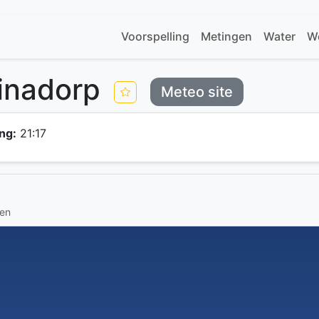
Voorspelling
Metingen
Water
W
minadorp
Meteo site
ng:
21:17
gen