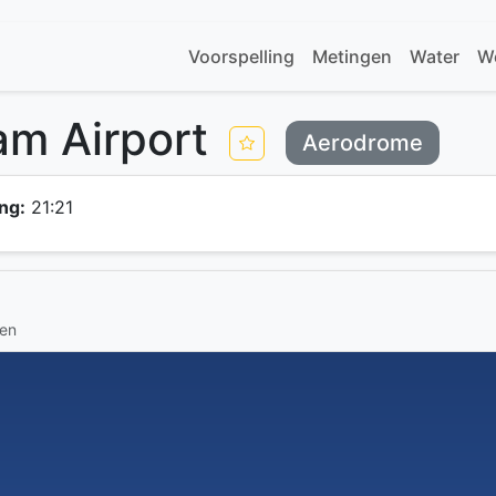
Voorspelling
Metingen
Water
W
am Airport
Aerodrome
ng:
21:21
gen