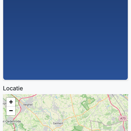
Locatie
+
−