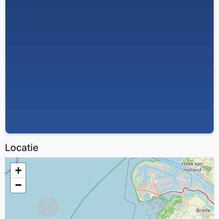
Locatie
+
−