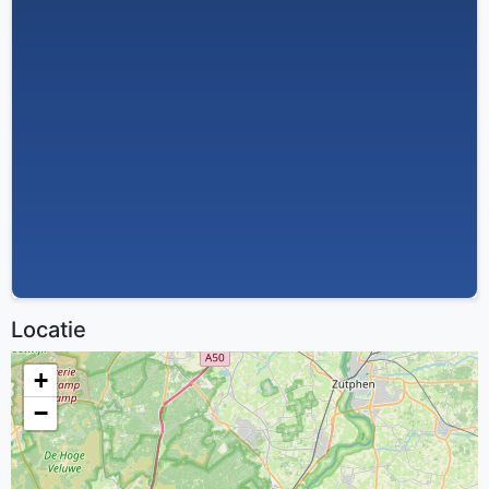
Locatie
+
−