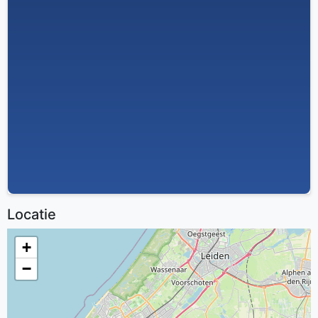
Locatie
+
−