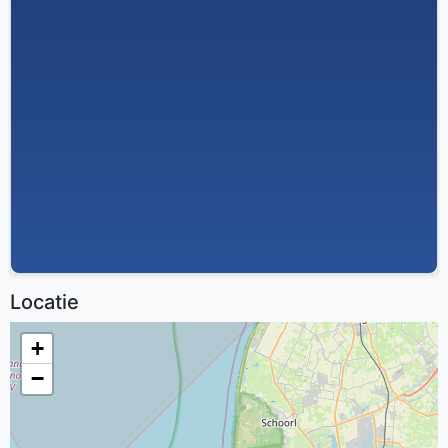
Locatie
+
−