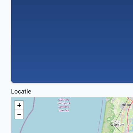
Locatie
+
−