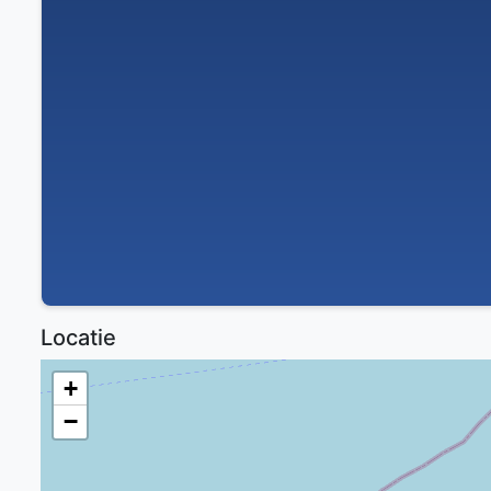
Locatie
+
−