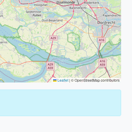
Leaflet
|
© OpenStreetMap contributors