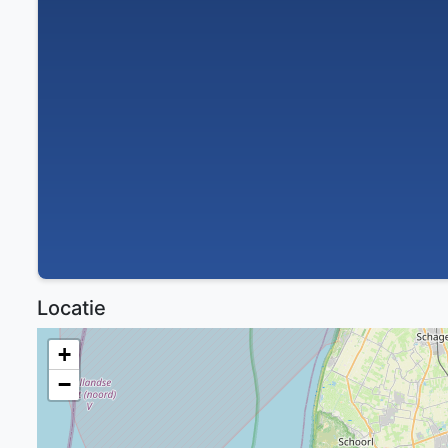
Locatie
+
−