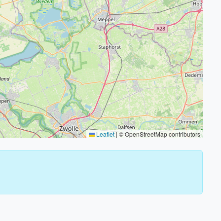
Leaflet
|
© OpenStreetMap contributors