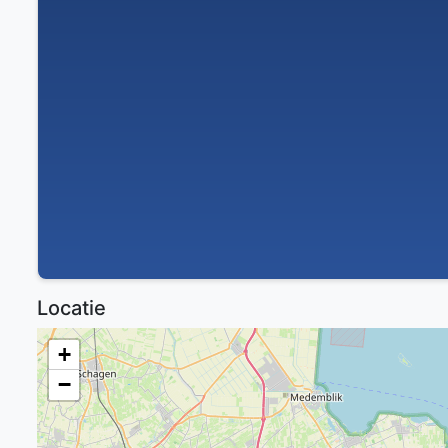
Locatie
+
−