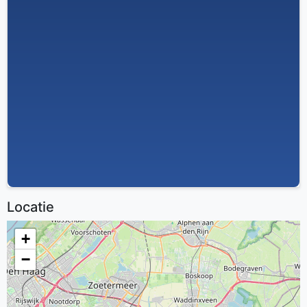
Locatie
+
−