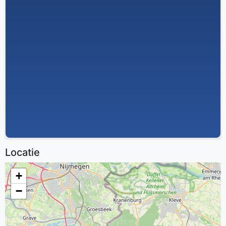
Locatie
+
−